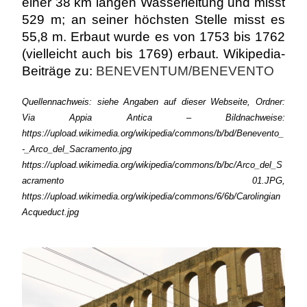
einer 38 km langen Wasserleitung und misst
529 m; an seiner höchsten Stelle misst es
55,8 m. Erbaut wurde es von 1753 bis 1762
(vielleicht auch bis 1769) erbaut. Wikipedia-
Beiträge zu:
BENEVENTUM/BENEVENTO
Quellennachweis: siehe Angaben auf dieser Webseite, Ordner:
Via Appia Antica – Bildnachweise:
https://upload.wikimedia.org/wikipedia/commons/b/bd/Benevento_
-_Arco_del_Sacramento.jpg
https://upload.wikimedia.org/wikipedia/commons/b/bc/Arco_del_S
acramento 01.JPG,
https://upload.wikimedia.org/wikipedia/commons
/6/6b/Carolingian
Acqueduct.jpg