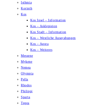
Isthmia
Korinth
Kos
Kos Insel – Information
Kos – Asklepieion
Kos Stadt – Information
Kos – Westliche Ausgrabungen
Kos – Agora
Kos – Weiteres
Messene
Mykene
Nemea
Olympia
Pella
Rhodos
Philippi
Sparta
Tegea