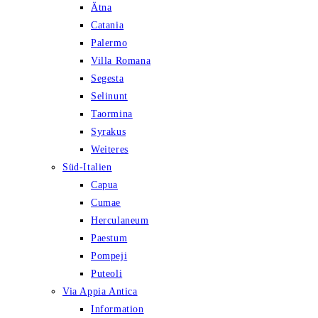
Ätna
Catania
Palermo
Villa Romana
Segesta
Selinunt
Taormina
Syrakus
Weiteres
Süd-Italien
Capua
Cumae
Herculaneum
Paestum
Pompeji
Puteoli
Via Appia Antica
Information