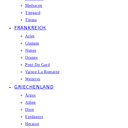
Medracen
Timgard
Tipasa
FRANKREICH
Arles
Glanum
Nimes
Orange
Pont Du Gard
Vaison La Romaine
Weiteres
GRIECHENLAND
Argos
Athen
Dion
Epidauros
Heraion