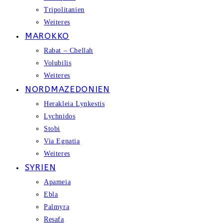
Tripolitanien
Weiteres
MAROKKO
Rabat – Chellah
Volubilis
Weiteres
NORDMAZEDONIEN
Herakleia Lynkestis
Lychnidos
Stobi
Via Egnatia
Weiteres
SYRIEN
Apameia
Ebla
Palmyra
Resafa