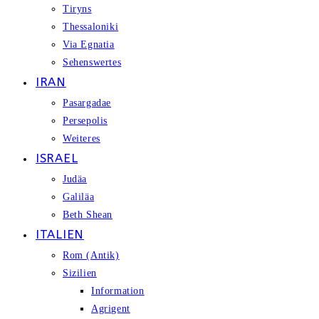
Tiryns
Thessaloniki
Via Egnatia
Sehenswertes
IRAN
Pasargadae
Persepolis
Weiteres
ISRAEL
Judäa
Galiläa
Beth Shean
ITALIEN
Rom (antik)
Sizilien
Information
Agrigent