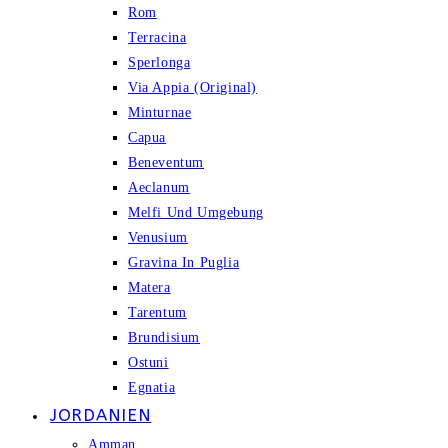
Rom
Terracina
Sperlonga
Via Appia (Original)
Minturnae
Capua
Beneventum
Aeclanum
Melfi Und Umgebung
Venusium
Gravina In Puglia
Matera
Tarentum
Brundisium
Ostuni
Egnatia
JORDANIEN
Amman