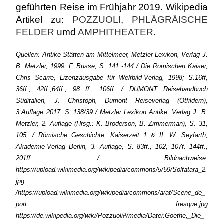
geführten Reise im Frühjahr 2019. Wikipedia
Artikel zu:
POZZUOLI
,
PHLÄGRÄISCHE
FELDER
umd
AMPHITHEATER
.
Quellen: Antike Stätten am Mittelmeer, Metzler Lexikon, Verlag J.
B. Metzler, 1999, F. Busse, S. 141 -144 / Die Römischen Kaiser,
Chris Scarre, Lizenzausgabe für Welrbild-Verlag, 1998; S.16ff,
36ff., 42ff.,64ff., 98 ff., 106ff. / DUMONT Reisehandbuch
Süditalien, J. Christoph, Dumont Reiseverlag (Otfildern),
3.Auflage 2017, S..138/39 / Metzler Lexikon Antike, Verlag J. B.
Metzler, 2. Auflage (Hrsg.: K. Broderson, B. Zimmerman), S. 31,
105, / Römische Geschichte, Kaiserzeit 1 & II, W. Seyfarth,
Akademie-Verlag Berlin, 3. Auflage, S. 83ff., 102, 107f. 144ff.,
201ff. / Bildnachweise:
https://upload.wikimedia.org/wikipedia/commons/5/59/Solfatara_2.
jpg
/https://upload.wikimedia.org/wikipedia/commons/a/af/Scene_de_
port fresque.jpg
https://de.wikipedia.org/wiki/Pozzuoli#/media/Datei:Goethe,_Die_