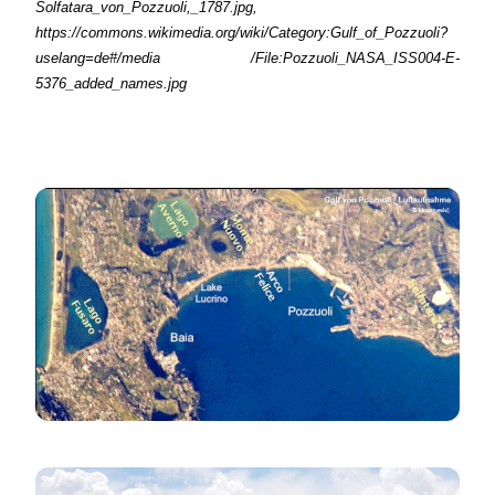
Solfatara_von_Pozzuoli,_1787.jpg,
https://commons.wikimedia.org/wiki/Category:Gulf_of_Pozzuoli?
uselang=de#/media /File:Pozzuoli_NASA_ISS004-E-
5376_added_names.jpg