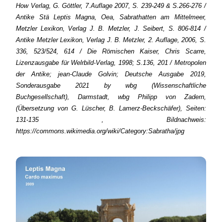
How Verlag, G. Göttler, 7.Auflage 2007, S. 239-249 & S.266-276 /
Antike Stä Leptis Magna, Oea, Sabrathatten am Mittelmeer,
Metzler Lexikon, Verlag J. B. Metzler, J. Seibert, S. 806-814 /
Antike Metzler Lexikon, Verlag J. B. Metzler, 2. Auflage, 2006, S.
336, 523/524, 614 / Die Römischen Kaiser, Chris Scarre,
Lizenzausgabe für Welrbild-Verlag, 1998; S.136, 201 / Metropolen
der Antike; jean-Claude Golvin; Deutsche Ausgabe 2019,
Sonderausgabe 2021 by wbg (Wissenschaftliche
Buchgesellschaft), Darmstadt, wbg Philipp von Zadern,
(Übersetzung von G. Lüscher, B. Lamerz-Beckschäfer), Seiten:
131-135 , Bildnachweis:
https://commons.wikimedia.org/wiki/Category:Sabratha/jpg