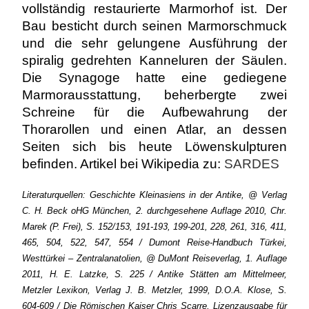
vollständig restaurierte Marmorhof ist. Der
Bau besticht durch seinen Marmorschmuck
und die sehr gelungene Ausführung der
spiralig gedrehten Kanneluren der Säulen.
Die Synagoge hatte eine gediegene
Marmorausstattung, beherbergte zwei
Schreine für die Aufbewahrung der
Thorarollen und einen Atlar, an dessen
Seiten sich bis heute Löwenskulpturen
befinden. Artikel bei Wikipedia zu:
SARDES
Literaturquellen: Geschichte Kleinasiens in der Antike, @ Verlag
C. H. Beck oHG München, 2. durchgesehene Auflage 2010, Chr.
Marek (P. Frei), S. 152/153, 191-193, 199-201, 228, 261, 316, 411,
465, 504, 522, 547, 554 / Dumont Reise-Handbuch Türkei,
Westtürkei – Zentralanatolien, @ DuMont Reiseverlag, 1. Auflage
2011, H. E. Latzke, S. 225 / Antike Stätten am Mittelmeer,
Metzler Lexikon, Verlag J. B. Metzler, 1999, D.O.A. Klose, S.
604-609 / Die Römischen Kaiser Chris Scarre, Lizenzausgabe für