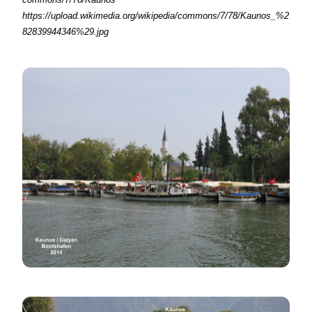
https://upload.wikimedia.org/wikipedia/commons/7/78/Kaunos_%2
82839944346%29.jpg