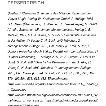
PERSERRREICH
Quellen: / Kleinasien 3, Jenseits des Mäander Karien mit dem
Vilayet Mugla, Verlag W. Kohlhammer GmbH, 2. Auflage 1985,
G.E. Bean (Übersetzung: J. Wiesner, U. Pause-Dreyer), S. 71-88
/ Antike Stätten am Mittelmeer, Metzler Lexikon, Verlag J. B.
Metzler, 1999, D.O.A. Klose, S. 530-535 Geschichte Kleinasiens
in der Antike, @ Verlag C. H. Beck oHG München, 2.
durchgesehene Auflage 2010, Chr. Marek (P. Frei), S. !57, /
Dumont Reise-Handbuch Türkei, Westtürkei – Zentralanatolien, @
DuMont Reiseverlag, 1. Auflage 2011, H. E. Latzke (V. Ohl & W.
Dorn), S. 254, 269 / Geschichte Kleinasiens in der Antike, @
Verlag C. H. Beck oHG München, 2. durchgesehene Auflage
2010, Chr. Marek (P. Frei), S. 194, 231 233, 273, 290, 293, 346,
379, 499,504, 536, 615, 632.
Bildnachweise:
https://de.wikipedia.org/wiki/Kaunos#/media/Datei:0132_Theater_i
n_Caunos.jpg
https://upload.wikimedia.org/wikipedia/commons/1/18/Kaunos_Ny
mphaeum_in_wet_season_
https://upload.wikimedia.org/wikipedia/
commons/7/78/Kaunos